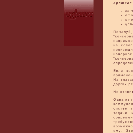
Краткое
кон
ото
ото
цен
Пожалуй
"консерв
например
на сопос
произош
наверное
"консерв
определе
Если ко
применен
На глаза
других р
Но отопи
Одна из 
коммунал
систем т
задачи 
совреме
требуютс
возможно
ему. Это