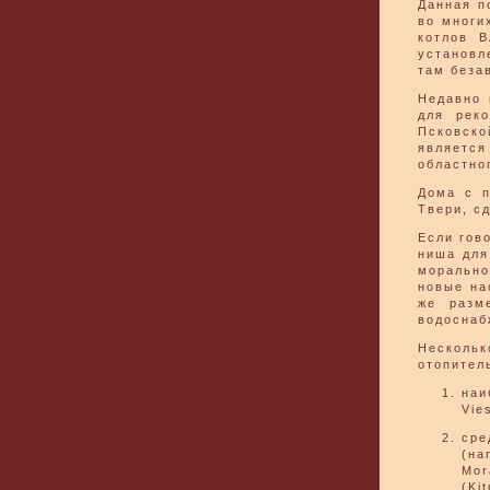
Данная п
во многи
котлов B
установл
там беза
Недавно 
для рек
Псковско
является
областно
Дома с п
Твери, с
Если гов
ниша для
морально
новые на
же разм
водоснаб
Несколь
отопител
наи
Vie
сре
(на
Mor
(Ki