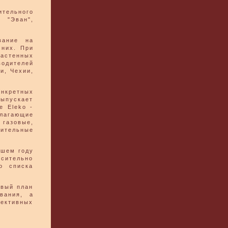
ительного
 "Эван",
вание на
 них. При
настенных
водителей
и, Чехии,
онкретных
ыпускает
е Eleko -
длагающие
 газовые,
ительные
дшем году
осительно
о списка
рвый план
вания, а
ективных