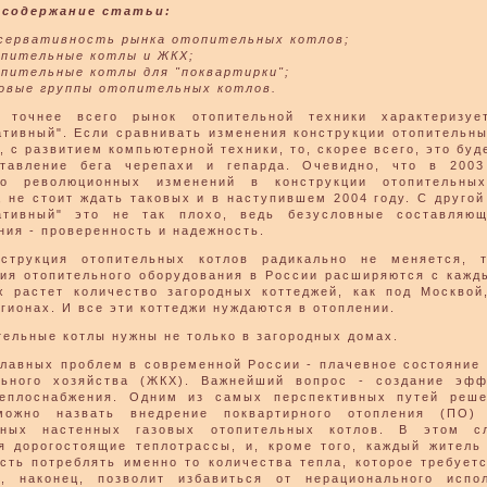
 содержание статьи:
сервативность рынка отопительных котлов;
пительные котлы и ЖКХ;
пительные котлы для "поквартирки";
овые группы отопительных котлов.
, точнее всего рынок отопительной техники характеризуе
ативный". Если сравнивать изменения конструкции отопительны
, с развитием компьютерной техники, то, скорее всего, это буд
тавление бега черепахи и гепарда. Очевидно, что в 2003
ло революционных изменений в конструкции отопительных
, не стоит ждать таковых и в наступившем 2004 году. С другой
ативный" это не так плохо, ведь безусловные составляющ
ния - проверенность и надежность.
нструкция отопительных котлов радикально не меняется, 
ия отопительного оборудования в России расширяются с кажд
х растет количество загородных коттеджей, как под Москвой
егионах. И все эти коттеджи нуждаются в отоплении.
тельные котлы нужны не только в загородных домах.
главных проблем в современной России - плачевное состояние
ьного хозяйства (ЖКХ). Важнейший вопрос - создание эфф
еплоснабжения. Одним из самых перспективных путей реше
можно назвать внедрение поквартирного отопления (ПО)
нных настенных газовых отопительных котлов. В этом с
я дорогостоящие теплотрассы, и, кроме того, каждый житель
сть потреблять именно то количества тепла, которое требует
, наконец, позволит избавиться от нерационального испо