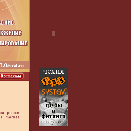
 на рынке
ss market