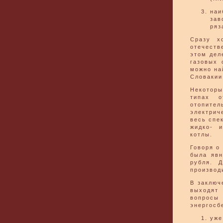
наи
зав
ряз
Сразу х
отечеств
этом дел
газовых 
можно на
Словакии
Некоторы
типах о
отопител
электрич
весь спе
жидко- и
котлы.
Говоря о
была явн
рубля. 
производ
В заключ
выходят
вопросы
энергосб
уже