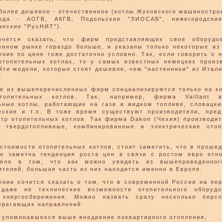
более дешевое - отечественное (котлы Жуковского машиностро
ода - АОГВ, АКГВ, Подольские "ЗИОСАБ", нижегородские
анские "РусНИТ").
очется сказать, что фирм представляющих свое оборудо
енном рынке гораздо больше, и указаны только некоторые из
ение по цене тоже достаточно условно. Так, если говорить о 
отопительных котлах, то у самых известных немецких произ
йти модели, которые стоят дешевле, чем "настенники" из Итали
.
е из вышеперечисленных фирм специализируются только на к
топительных котлов. Так, например, фирма Vaillant в
ьные котлы, работающие на газе и жидком топливе, словацки
еские и т.п. В тоже время существуют производители, пре
ктр отопительных котлов. Так фирма Dakon (Чехия) производит
 твердотопливные, комбинированные и электрические отоп
 стоимости отопительных котлов, стоит заметить, что в проше
о заметна тенденция роста цен в связи с ростом евро отн
Дело в том, что как можно увидеть из вышеприведенног
ителей, большая часть из них находится именно в Европе.
ении хочется сказать о том, что в современной России на пе
 даже не технические возможности отопительного оборудо
 энергосбережения. Можно назвать сразу несколько персп
ерегающих направлений:
 упоминавшееся выше внедрение поквартирного отопления,