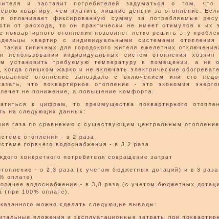
осителя и заставит потребителей задуматься о том, что 
 свою квартиру, чем платить лишние деньги за отопление. Есл
мя оплачивает фиксированную сумму за потребляемые ресу
сти от расхода, то он практически не имеет стимулов к их 
е поквартирного отопления позволяет легко решить эту пробле
адельцы квартир с индивидуальными системами отопления 
о таких типичных для городского жителя ежелетних отключения
и использовании индивидуальных систем отопления хозяин
м установить требуемую температуру в помещении, а не о
, когда слишком жарко и не включать электрические обогревате
зованное отопление запоздало с включением или его недо
азать, что поквартирное отопление - это экономия энерго
влечет не понижение, а повышение комфорта.
атиться к цифрам, то преимущества поквартирного отопле
ть на следующих данных:
мия газа по сравнению с существующим центральным отоплени
истеме отопления - в 2 раза,
истеме горячего водоснабжения - в 3,2 раза
аждого конкретного потребителя сокращение затрат
отопление - в 2,3 раза (с учетом бюджетных дотаций) и в 3 раза
% оплате)
горячее водоснабжение - в 3,8 раза (с учетом бюджетных дотаци
а (при 100% оплате).
казанного можно сделать следующие выводы:
итальные вложения и эксплуатационные затраты при поквартир