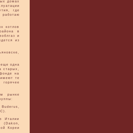
лых домах
плуатации
тия, где
I работаю
ых котлов
района в
воблгаз и
едется из
ьяновске,
 еще одна
а старых,
 фонде на
 имеют те
 горячее
ом рынке
руппы:
Buderus,
TC).
з Италии
и (Dakon,
ной Кореи