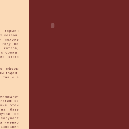
т термин
х котлов,
ет похоже
 году не
 котлов,
 стороны,
ие этого
то сферы
ым годом.
, так и в
 жилищно-
ективных
ния этой
 на базе
лучае не
 получает
ся именно
льзования