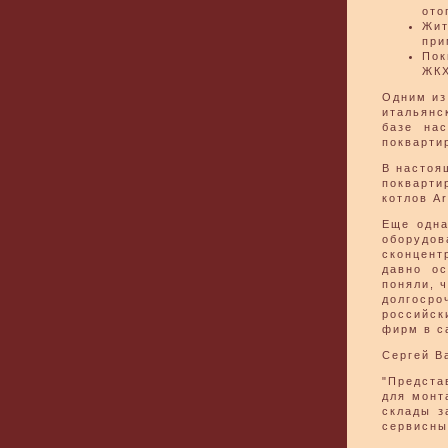
ото
Жит
при
Пок
ЖКХ
Одним из
итальянск
базе нас
покварти
В настоя
покварти
котлов Ar
Еще одна
оборудо
сконцент
давно о
поняли, 
долгосро
российск
фирм в с
Сергей В
"Предста
для монт
склады з
сервисны