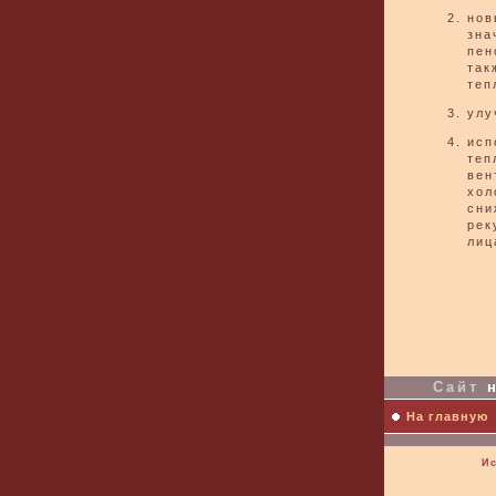
нов
зн
пен
так
теп
улу
исп
теп
вен
хол
сни
рек
лиц
Сайт
н
На главную
И