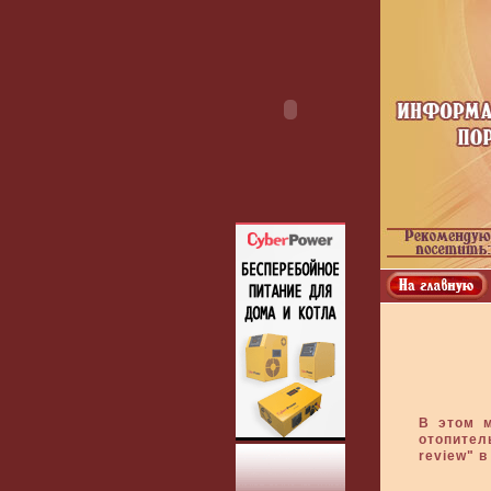
В этом м
отопител
review" в 