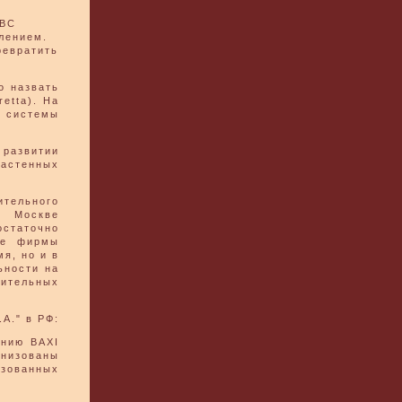
ГВС
лением.
ревратить
о назвать
retta). На
 системы
 развитии
настенных
ительного
в Москве
остаточно
ие фирмы
я, но и в
ьности на
пительных
А." в РФ:
анию BAXI
анизованы
изованных