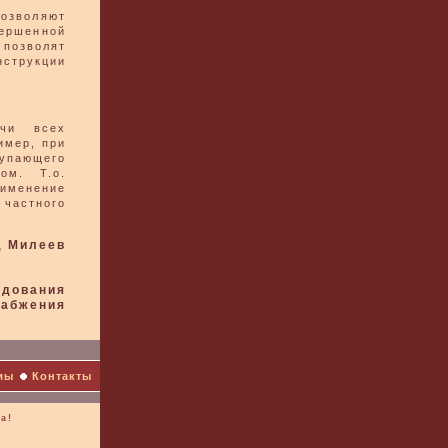
озволяют
ршенной
позволят
струкции
ачи всех
имер, при
тупающего
ом. Т.о.
рименение
 частного
д Милеев
удования
набжения
мы
Контакты
а!