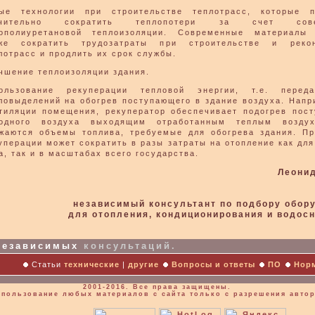
ые технологии при строительстве теплотрасс, которые п
ачительно сократить теплопотери за счет сове
ополиуретановой теплоизоляции. Современные материалы 
же сократить трудозатраты при строительстве и рекон
лотрасс и продлить их срок службы.
чшение теплоизоляции здания.
ользование рекуперации тепловой энергии, т.е. перед
ловыделений на обогрев поступающего в здание воздуха. Напр
тиляции помещения, рекуператор обеспечивает подогрев пос
одного воздуха выходящим отработанным теплым воздух
жаются объемы топлива, требуемые для обогрева здания. П
уперации может сократить в разы затраты на отопление как для
а, так и в масштабах всего государства.
Леони
независимый консультант по подбору обор
для отопления, кондиционирования и водос
езависимых
консультаций.
Статьи
технические
|
другие
Вопросы и ответы
ПО
Нор
2001-2016. Все права защищены.
спользование любых материалов с сайта только с разрешения автор