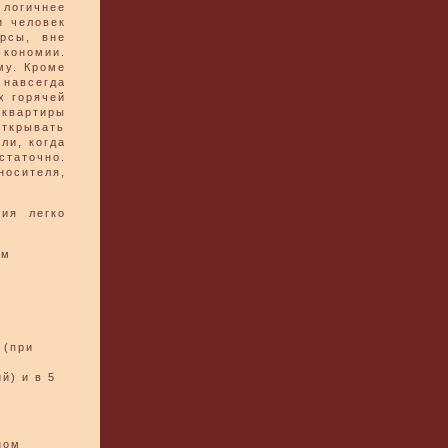
логичнее
и человек
рсы, вне
экономии.
му. Кроме
навсегда
х горячей
 квартиры
ткрывать
ли, когда
статочно.
носителя,
ния легко
ем
 (при
й) и в 5
ном