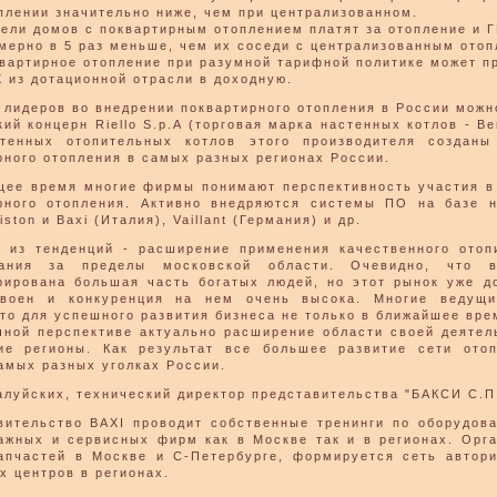
плении значительно ниже, чем при централизованном.
ели домов с поквартирным отоплением платят за отопление и 
мерно в 5 раз меньше, чем их соседи с централизованным отоп
вартирное отопление при разумной тарифной политике может п
 из дотационной отрасли в доходную.
 лидеров во внедрении поквартирного отопления в России можн
ий концерн Riello S.p.A (торговая марка настенных котлов - Be
тенных отопительных котлов этого производителя созданы
рного отопления в самых разных регионах России.
щее время многие фирмы понимают перспективность участия в
рного отопления. Активно внедряются системы ПО на базе 
iston и Baxi (Италия), Vaillant (Германия) и др.
 из тенденций - расширение применения качественного отоп
вания за пределы московской области. Очевидно, что 
рирована большая часть богатых людей, но этот рынок уже д
своен и конкуренция на нем очень высока. Многие ведущ
что для успешного развития бизнеса не только в ближайшее врем
чной перспективе актуально расширение области своей деятел
ие регионы. Как результат все большее развитие сети ото
амых разных уголках России.
алуйских, технический директор представительства "БАКСИ С.П.
вительство BAXI проводит собственные тренинги по оборудов
ажных и сервисных фирм как в Москве так и в регионах. Орг
апчастей в Москве и С-Петербурге, формируется сеть автор
х центров в регионах.