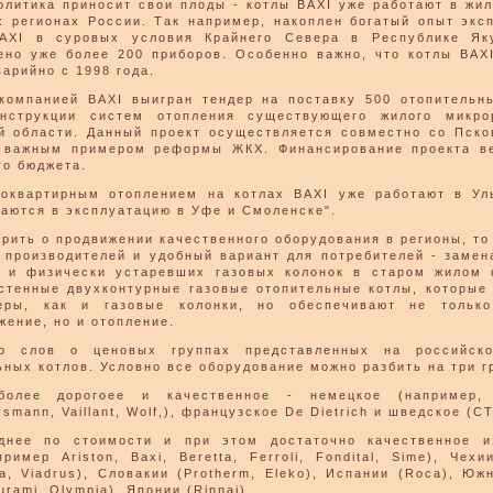
олитика приносит свои плоды - котлы BAXI уже работают в жи
х регионах России. Так например, накоплен богатый опыт экс
AXI в суровых условия Крайнего Севера в Республике Яку
ено уже более 200 приборов. Особенно важно, что котлы BAX
варийно с 1998 года.
компанией BAXI выигран тендер на поставку 500 отопительн
онструкции систем отопления существующего жилого микро
й области. Данный проект осуществляется совместно со Пско
 важным примером реформы ЖКХ. Финансирование проекта в
го бюджета.
оквартирным отоплением на котлах BAXI уже работают в Ул
даются в эксплуатацию в Уфе и Смоленске".
орить о продвижении качественного оборудования в регионы, то
 производителей и удобный вариант для потребителей - замен
 и физически устаревших газовых колонок в старом жилом
стенные двухконтурные газовые отопительные котлы, которые
еры, как и газовые колонки, но обеспечивают не только
жение, но и отопление.
ко слов о ценовых группах представленных на российск
ьных котлов. Условно все оборудование можно разбить на три г
более дорогоее и качественное - немецкое (например, 
ssmann, Vaillant, Wolf,), французское De Dietrich и шведское (C
днее по стоимости и при этом достаточно качественное и
пример Ariston, Baxi, Beretta, Ferroli, Fondital, Sime), Чехи
a, Viadrus), Словакии (Protherm, Eleko), Испании (Roca), Юж
turami, Olympia), Японии (Rinnai),